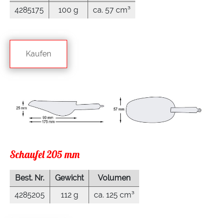
4285175
100 g
ca. 57 cm³
Kaufen
Schaufel 205 mm
Best. Nr.
Gewicht
Volumen
4285205
112 g
ca. 125 cm³