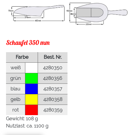
Schaufel 350 mm
Farbe
Best. Nr.
weiß
4280350
grün
4280356
blau
4280357
gelb
4280358
rot
4280359
Gewicht: 108 g
Nutzlast: ca. 1100 g