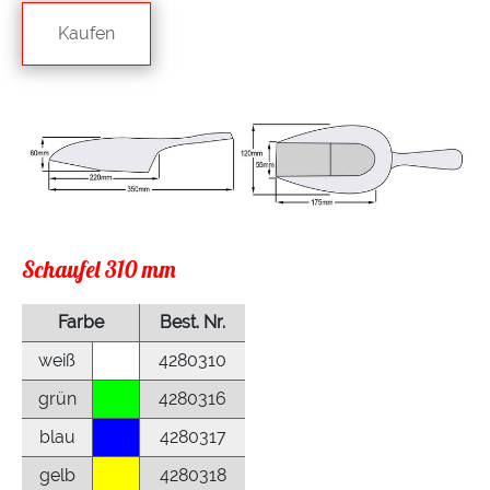
Kaufen
Schaufel 310 mm
Farbe
Best. Nr.
weiß
4280310
grün
4280316
blau
4280317
gelb
4280318