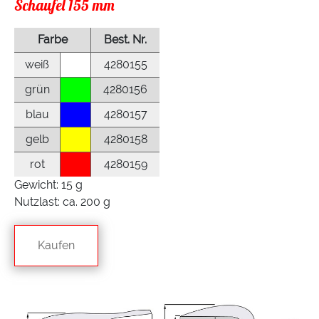
Schaufel 155 mm
Farbe
Best. Nr.
weiß
4280155
grün
4280156
blau
4280157
gelb
4280158
rot
4280159
Gewicht: 15 g
Nutzlast: ca. 200 g
Kaufen